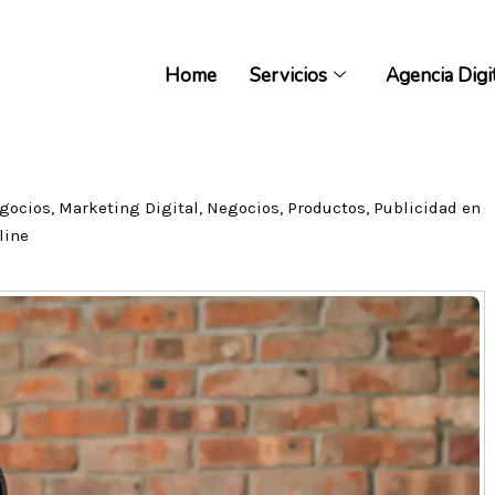
Home
Servicios
Agencia Digi
Home
Servicios
Agencia Digi
egocios
,
Marketing Digital
,
Negocios
,
Productos
,
Publicidad en
line