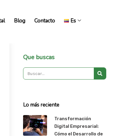
tal
Blog
Contacto
Es
tal
Blog
Contacto
Es
Que buscas
Search
Lo más reciente
Transformación
Digital Empresarial:
Cómo el Desarrollo de