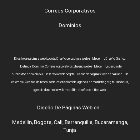
Correos Corporativos
Dominios
Diseño de páginas web bogota, Diseño de paginas web en Medellin, Diseño Gráfico,
Hosting y Dominio, Correos corporativos, diseño web en Medellin, agencia de
publicidad en colombia , Desarrollo web bogota, Diseño de paginas web en barranquilla
colombia, Gestion de redes sociales en colombia, agencia de marketing digital medellin,
agencia desarrollo web medellin, diseño de sitios web .
Diseño De Páginas Web en :
Medellin
,
Bogota
,
Cali
,
Barranquilla
,
Bucaramanga
,
Tunja