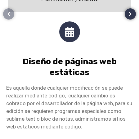
en todas las plataformas. Nuestros diseños
responsivos aseguran que tu sitio sea
accesible desde cualquier dispositivo, en
cualquier momento.
Soporte Continuo:
Nuestra relación con los
clientes no termina una vez que el sitio está
en línea. Ofrecemos soporte continuo y
Diseño de páginas web
mantenimiento del sitio web para asegurar
estáticas
que tu inversión continúe rindiendo al
máximo.
Es aquella donde cualquier modificación se puede
realizar mediante código, cualquier cambio es
¡Tu Éxito en Línea Comienza Aquí!
cobrado por el desarrollador de la página web, para su
Si buscas un servicio de diseño de páginas web
edición se requieren programas especiales como
que realmente marque la diferencia, contacta a
sublime text o bloc de notas, administramos sitios
El Creativo Web
. No solo construiremos tu sitio
web estáticos mediante código.
web, sino que crearemos una herramienta
poderosa para el crecimiento de tu negocio.