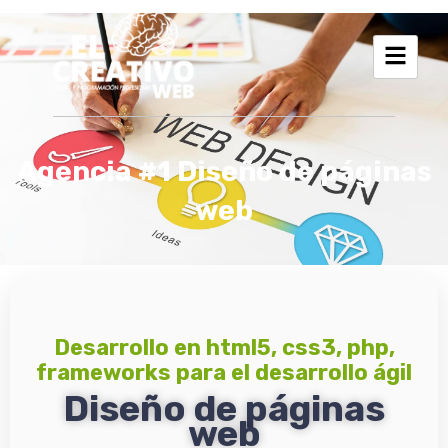
Ir
al
contenido
Agencia #1 Diseño de páginas
web
Desarrollo en html5, css3, php,
frameworks para el desarrollo ágil
Diseño de páginas
web