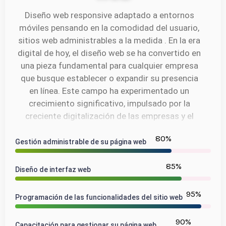
Diseño web responsive adaptado a entornos
móviles pensando en la comodidad del usuario,
sitios web administrables a la medida . En la era
digital de hoy, el diseño web se ha convertido en
una pieza fundamental para cualquier empresa
que busque establecer o expandir su presencia
en línea. Este campo ha experimentado un
crecimiento significativo, impulsado por la
creciente digitalización de las empresas y el
aumento en el consumo de contenido digital por
80
%
parte de los usuarios. Con un enfoque en la
Gestión administrable de su página web
innovación y la creatividad, Colombia se está
85
%
posicionando como un centro emergente para el
Diseño de interfaz web
diseño web, atrayendo talentos tanto locales
como internacionales.
95
%
Programación de las funcionalidades del sitio web
Diseño de Páginas Web Lleva tu Negocio al
90
%
Capacitación para gestionar su página web