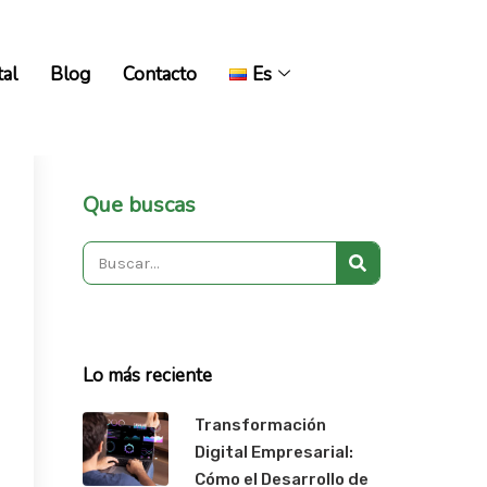
tal
Blog
Contacto
Es
tal
Blog
Contacto
Es
Que buscas
Search
Lo más reciente
Transformación
Digital Empresarial:
Cómo el Desarrollo de