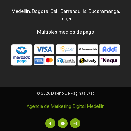
Medellin
,
Bogota
,
Cali
,
Barranquilla
,
Bucaramanga
,
Tunja
Multiples medios de pago
© 2026 Diseño De Páginas Web
Agencia de Marketing Digital Medellin
F
Y
I
a
o
n
c
u
s
e
t
t