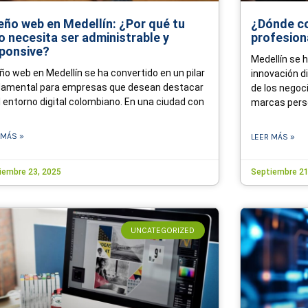
eño web en Medellín: ¿Por qué tu
¿Dónde co
io necesita ser administrable y
profesion
ponsive?
Medellín se 
ño web en Medellín se ha convertido en un pilar
innovación di
damental para empresas que desean destacar
de los negoc
l entorno digital colombiano. En una ciudad con
marcas pers
 MÁS »
LEER MÁS »
iembre 23, 2025
Septiembre 21
UNCATEGORIZED