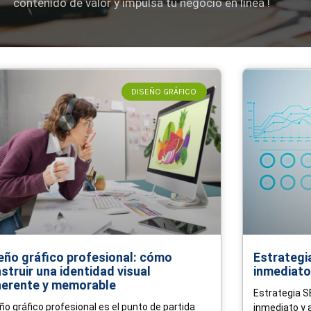
contenido de valor y impulsa tu negocio en línea !
Page
Page
Page
Page
Page
DISEÑO GRÁFICO
eño gráfico profesional: cómo
Estrategi
struir una identidad visual
inmediato
erente y memorable
Estrategia SE
ño gráfico profesional es el punto de partida
inmediato y 