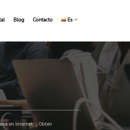
tal
Blog
Contacto
Es
tal
Blog
Contacto
Es
esa en Internet. ¡ Obtén