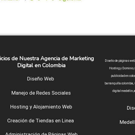
icios de Nuestra Agencia de Marketing
Diseño de páginas web 
Digital en Colombia
Hosting y Dominio, 
publicidad en colo
Diseño Web
barranquilla colombia,
digital medellin,
Manejo de Redes Sociales
Hosting y Alojamiento Web
Dis
Creación de Tiendas en Linea
Medell
Administración de Páginas Web