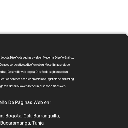
bogota, Diseño de paginas web en Medellin, Diseño Gráfico,
Correos corporativos, diseño web en Medellin, agencia de
mbia , Desarrollo web bogota, Diseño de paginas web en
 Gestion de redes sociales en colombia, agencia de marketing
agencia desarrollo web medellin, diseño de sitios web .
eño De Páginas Web en :
in
,
Bogota
,
Cali
,
Barranquilla
,
Bucaramanga
,
Tunja