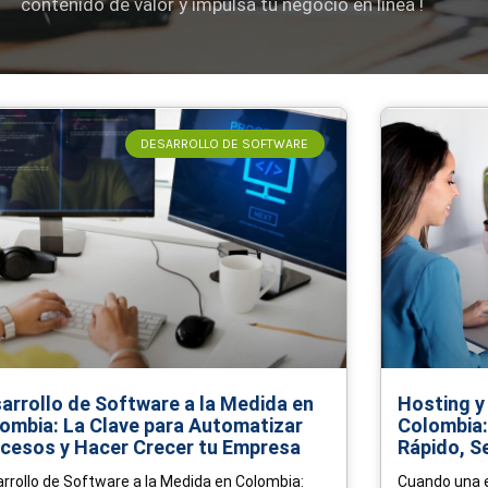
contenido de valor y impulsa tu negocio en línea !
Page
Page
Page
Page
Page
DESARROLLO DE SOFTWARE
arrollo de Software a la Medida en
Hosting y
ombia: La Clave para Automatizar
Colombia:
cesos y Hacer Crecer tu Empresa
Rápido, S
rrollo de Software a la Medida en Colombia:
Cuando una e