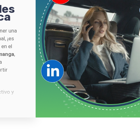
des
ca
ener una
al, ¡es
 en el
amanga
,
a
rtir
tivo y
la
ción
a la
nos
 redes
.