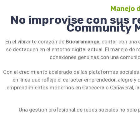
contenido, qué publicaciones generan más interacción,
Manejo d
para optimizar tus recursos y mejorar tus resultados.
No improvise con sus 
Community Ma
5. Posicionamiento Competitivo en el Mercado de 
Destacar en una ciudad tan competitiva como Bucarama
En el vibrante corazón de
Bucaramanga
, contar con una 
permite diferenciarte, mostrar lo que hace única a tu m
se destaquen en el entorno digital actual. El manejo de 
conexiones genuinas con una comunidad 
Con el crecimiento acelerado de las plataformas sociales 
en línea que refleje el carácter emprendedor, alegre y 
emprendimientos modernos en Cabecera o Cañaveral, las re
Una gestión profesional de redes sociales no solo 