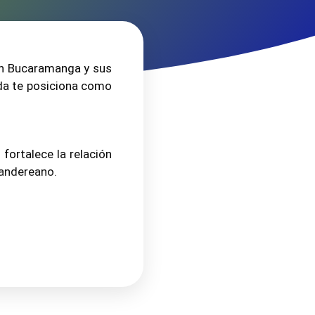
cales, intereses del público y
ntenido se diseña para conectar
zando un lenguaje cercano,
 en Bucaramanga y sus
amados a la acción claros.
ida te posiciona como
ociales
ntación avanzada para llegar
anga, según ubicación, edad,
fortalece la relación
mos formatos como carruseles,
tandereano.
rias y formularios de generación
nversión (ROI).
dores en compradores.
omunidad
 conversión, tanto en
 ágil los mensajes,
 el vínculo entre la marca y su
icas de respuesta, protocolos
ación cuando es necesario para
de Bucaramanga a tu
a.