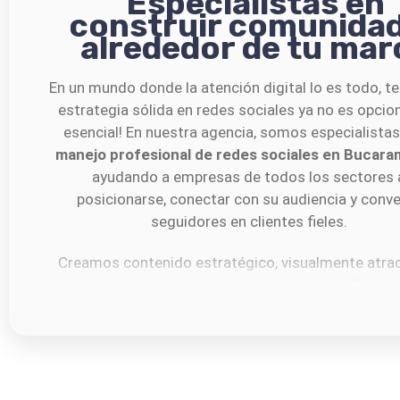
Especialistas en
construir comunida
alrededor de tu mar
En un mundo donde la atención digital lo es todo, t
estrategia sólida en redes sociales ya no es opcion
esencial! En nuestra agencia, somos especialistas
manejo profesional de redes sociales en Bucar
ayudando a empresas de todos los sectores 
posicionarse, conectar con su audiencia y conve
seguidores en clientes fieles.
Creamos contenido estratégico, visualmente atrac
alineado con los objetivos de tu marca. Desde 
planificación mensual, el diseño gráfico, la redac
persuasiva y la segmentación de campañas, hast
atención oportuna de mensajes y comentarios,
encargamos de todo el ecosistema digital de tus