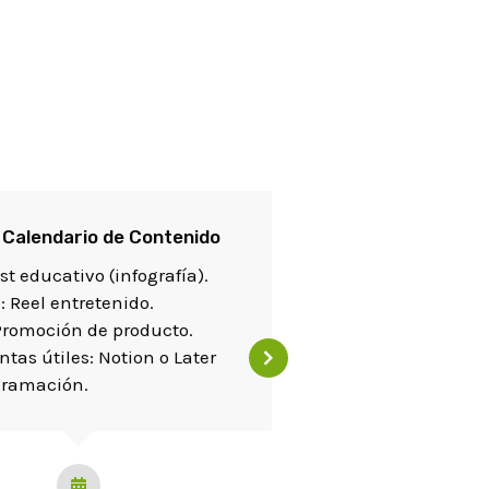
 Calendario de Contenido
Diseñar Contenid
st educativo (infografía).
Tutoriales paso a 
: Reel entretenido.
Testimonios de cl
Promoción de producto.
Herramientas úti
tas útiles: Notion o Later
diseño o CapCut p
gramación.
video.