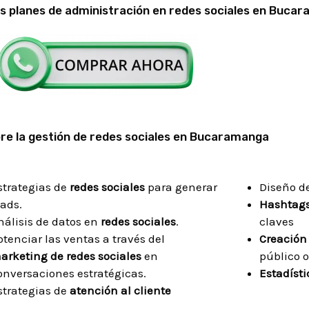
 planes de administración en redes sociales en Buca
agram,
añas
e a
gencia
ga!
bre la gestión de redes sociales en Bucaramanga
strategias de
redes sociales
para generar
Diseño d
eads.
Hashtag
nálisis de datos en
redes sociales
.
claves
otenciar las ventas a través del
Creación
arketing de redes sociales
en
público o
onversaciones estratégicas.
Estadísti
strategias de
atención al cliente