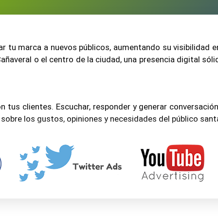
alineadas a las fechas clave, eventos lo
tendencias digitales. Cada pieza de co
con la audiencia de Bucaramanga, utili
evar tu marca a nuevos públicos, aumentando su visibilidad
elementos visuales de alta calidad y ll
ñaveral o el centro de la ciudad, una presencia digital sól
5. Publicidad segmentada en redes s
Creamos campañas pagadas con segme
de forma precisa al público en Bucaram
n tus clientes. Escuchar, responder y generar conversación 
intereses y comportamientos. Utiliza
 sobre los gustos, opiniones y necesidades del público san
reels promocionales, anuncios en histo
de leads para maximizar el retorno de i
lamados a la acción estratégicos, puedes convertir segui
6. Interacción activa y gestión de c
yuda a crear embudos de venta efectivos que incrementan la
Monitoreamos y respondemos de forma
comentarios y menciones, fortaleciendo
comunidad local. Implementamos polít
de crisis y herramientas de automatiz
alytics te permiten observar cómo responde el público 
garantizar una atención rápida y cercan