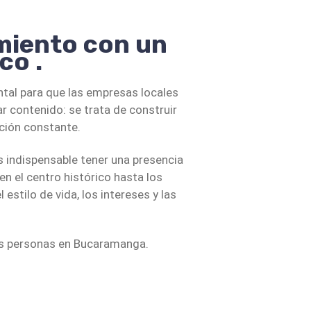
tos son fundamentales
miento con un
ss Suite, Metricool, Google
co .
dir resultados. Evaluamos qué
de redes sociales te
 el comportamiento del público y
al para que las empresas locales
l.
en esto, optimizamos campañas
r contenido: se trata de construir
ente.
cción constante.
marketing digital
s indispensable tener una presencia
a en aislamiento. Por eso lo
en el centro histórico hasta los
O local en Bucaramanga,
stilo de vida, los intereses y las
n Google Ads y estrategias de
ma digital coherente que
 las personas en Bucaramanga.