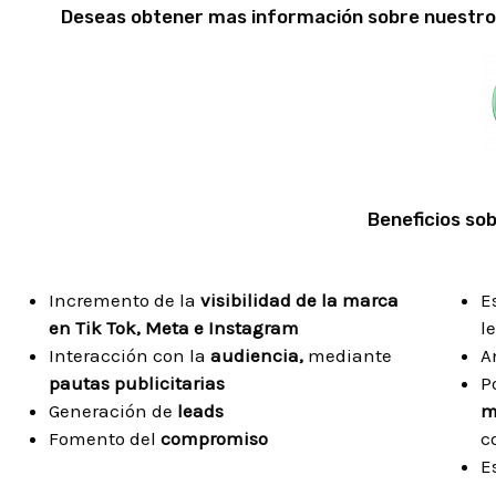
Deseas obtener mas información sobre nuestros
Ya sea que necesites crecer tu comunidad en Inst
mejorar tu presencia en Facebook o lanzar camp
exitosas en TikTok, estamos listos para ayudart
destacar.
¡Potencia tu marca en redes sociales con una a
local que entiende el mercado de Bucaraman
Beneficios so
Incremento de la
visibilidad de la marca
E
en Tik Tok, Meta e Instagram
l
Interacción con la
audiencia,
mediante
A
pautas publicitarias
P
Generación de
leads
m
Fomento del
compromiso
c
E