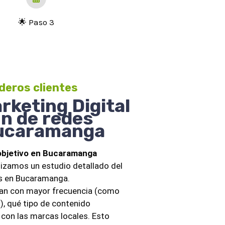
🌟 Paso 3
🌟 
deros clientes
rketing Digital
ón de redes
Bucaramanga
o objetivo en Bucaramanga
alizamos un estudio detallado del
os en Bucaramanga.
izan con mayor frecuencia (como
), qué tipo de contenido
 con las marcas locales. Esto