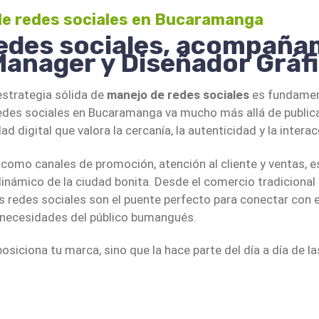
 y en qué horarios tu audiencia está más activa. Estos da
e redes sociales en Bucaramanga
7. Análisis constante y optimización
redes sociales, acompaña
Usamos herramientas como Meta Busine
nager y Diseñador Gráfi
Bucaramanga
Analytics y otras plataformas para me
nga requiere estrategia. Una administración profesional 
publicaciones funcionan mejor, cuál es
estrategia sólida de
manejo de redes sociales
es fundament
arca y adaptarte a las tendencias locales de consumo digita
cómo evoluciona cada KPI. Con base 
redes sociales en Bucaramanga va mucho más allá de publica
y ajustamos la estrategia constantem
digital que valora la cercanía, la autenticidad y la intera
8. Integración con otras acciones de 
como canales de promoción, atención al cliente y ventas, e
El manejo de redes sociales no funcion
dinámico de la ciudad bonita. Desde el comercio tradicional 
conectamos con otras áreas clave: SE
des sociales son el puente perfecto para conectar con el e
campañas de email marketing, pauta e
necesidades del público bumangués.
contenido. Así generamos un ecosiste
impulsa resultados reales.
posiciona tu marca, sino que la hace parte del día a día de