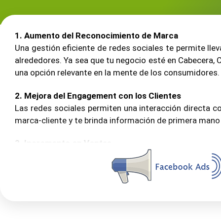
1. Aumento del Reconocimiento de Marca
Una gestión eficiente de redes sociales te permite ll
alrededores. Ya sea que tu negocio esté en Cabecera, Ca
una opción relevante en la mente de los consumidores.
2. Mejora del Engagement con los Clientes
Las redes sociales permiten una interacción directa co
marca-cliente y te brinda información de primera mano
3. Incremento en Ventas
Con campañas bien diseñadas, contenido atractivo y l
La administración profesional de tus redes sociales a
tiendas físicas como en eCommerce.
4. Análisis de Mercado Local
Herramientas como Meta Business Suite o Google An