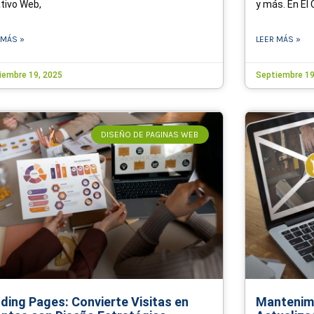
tivo Web,
y más. En El 
 MÁS »
LEER MÁS »
iembre 19, 2025
Septiembre 19
DISEÑO DE PAGINAS WEB
ding Pages: Convierte Visitas en
Mantenimi