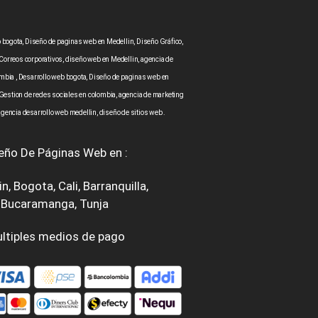
bogota, Diseño de paginas web en Medellin, Diseño Gráfico,
Correos corporativos, diseño web en Medellin, agencia de
mbia , Desarrollo web bogota, Diseño de paginas web en
 Gestion de redes sociales en colombia, agencia de marketing
agencia desarrollo web medellin, diseño de sitios web .
eño De Páginas Web en :
in
,
Bogota
,
Cali
,
Barranquilla
,
Bucaramanga
,
Tunja
ltiples medios de pago