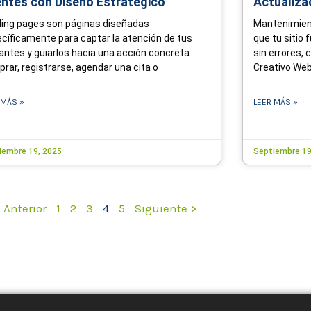
entes con Diseño Estratégico
Actualiza
ing pages son páginas diseñadas
Mantenimient
cíficamente para captar la atención de tus
que tu sitio
tantes y guiarlos hacia una acción concreta:
sin errores, 
rar, registrarse, agendar una cita o
Creativo Web
 MÁS »
LEER MÁS »
iembre 19, 2025
Septiembre 19
 Anterior
1
2
3
4
5
Siguiente >