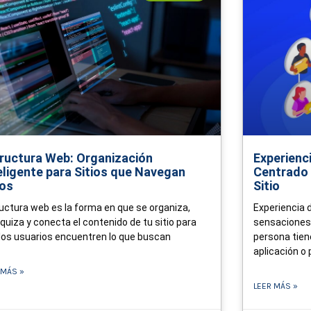
g
g
g
g
g
e
e
e
e
e
ructura Web: Organización
Experienc
eligente para Sitios que Navegan
Centrado 
los
Sitio
uctura web es la forma en que se organiza,
Experiencia d
rquiza y conecta el contenido de tu sitio para
sensaciones,
los usuarios encuentren lo que buscan
persona tiene
aplicación o
 MÁS »
LEER MÁS »