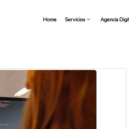
Home
Servicios
Agencia Digi
Home
Servicios
Agencia Digi