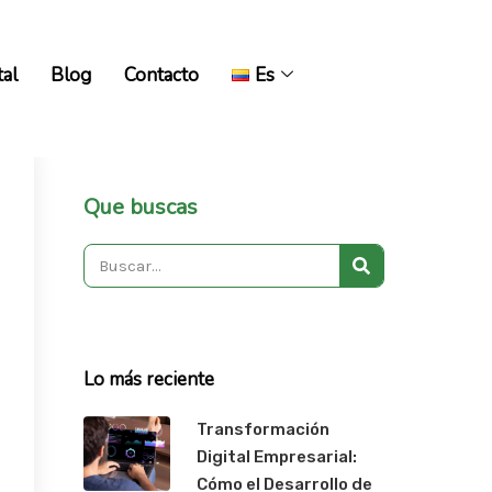
tal
Blog
Contacto
Es
tal
Blog
Contacto
Es
Que buscas
Search
Lo más reciente
Transformación
Digital Empresarial:
Cómo el Desarrollo de